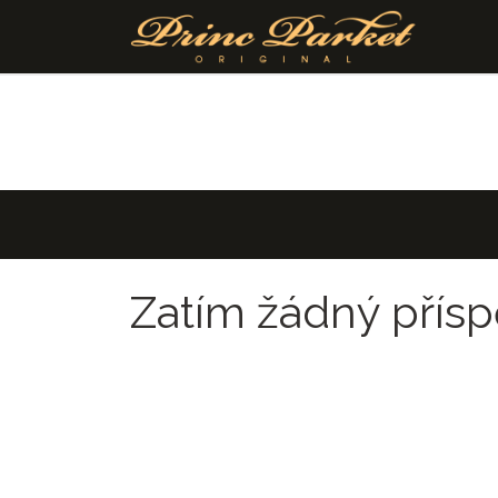
Přejít na obsah
Zatím žádný přísp