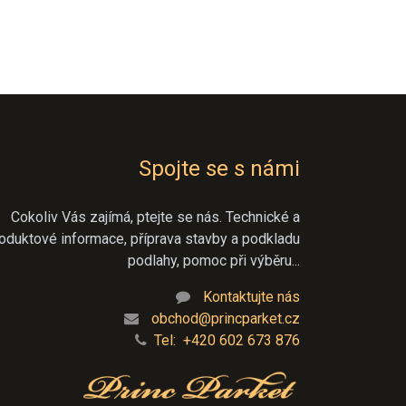
Spojte se s námi
Cokoliv Vás zajímá, ptejte se nás. Technické a
oduktové informace, příprava stavby a podkladu
podlahy, pomoc při výběru...
Kontaktujte nás
obchod@princparket.cz
Tel: +420 602 673 876