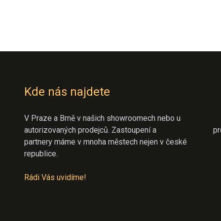
Kde nás najdete
V Praze a Brně v našich showroomech nebo u
autorizovaných prodejců. Zastoupení a
pr
partnery máme v mnoha městech nejen v české
republice.
Rádi Vás uvidíme!