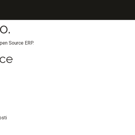
Události
Pracovní místa
Kontaktujte
o.
pen Source ERP
.
ace
osti