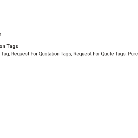
m
ion Tags
Tag, Request For Quotation Tags, Request For Quote Tags, Pur