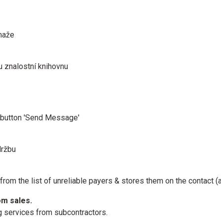
maže
ou znalostní knihovnu
e button 'Send Message'
držbu
om the list of unreliable payers & stores them on the contact (add
om sales.
 services from subcontractors.