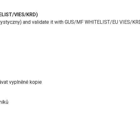
ELIST/VIES/KRD)
atystyczny) and validate it with GUS/MF WHITELIST/EU VIES/KR
ávat vyplněné kopie
níků