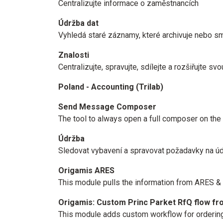
Centralizujte informace o zaměstnancích
Údržba dat
Vyhledá staré záznamy, které archivuje nebo s
Znalosti
Centralizujte, spravujte, sdílejte a rozšiřujte sv
Poland - Accounting (Trilab)
Send Message Composer
The tool to always open a full composer on th
Údržba
Sledovat vybavení a spravovat požadavky na ú
Origamis ARES
This module pulls the information from ARES & fr
Origamis: Custom Princ Parket RfQ flow fr
This module adds custom workflow for ordering