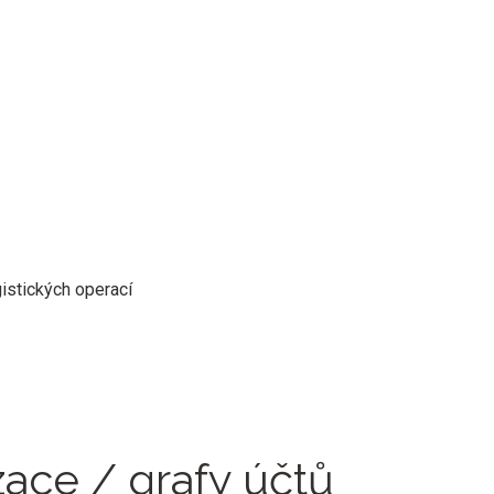
istických operací
zace / grafy účtů